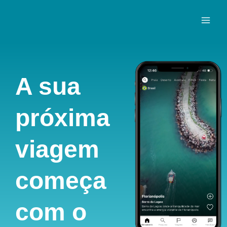
Ir
para
o
conteúdo
A sua
próxima
viagem
começa
com o