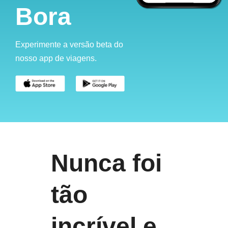
Bora
Experimente a versão beta do
nosso app de viagens.
Nunca foi
tão
incrível e